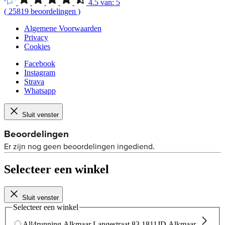
4.5
van:
5
(
25819
beoordelingen
)
Algemene Voorwaarden
Privacy
Cookies
Facebook
Instagram
Strava
Whatsapp
Sluit venster
Selecteer een winkel
Sluit venster
Selecteer een winkel
All4running Alkmaar
Langestraat 83
1811JD Alkmaar