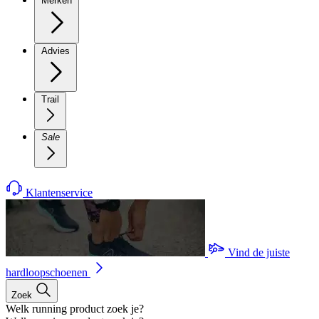
Merken
Advies
Trail
Sale
Klantenservice
Vind de juiste
hardloopschoenen
Zoek
Welk running product zoek je?