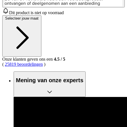
5
ontvangen of deelgenomen aan een aanbieding
sterren,
gemiddelde
Dit product is niet op voorraad
scorewaarde.
Selecteer jouw maat
Read
37
Reviews.
Dezelfde
paginalink.
Onze klanten geven ons een
4.5
/
5
(
25819 beoordelingen
)
Mening van onze experts