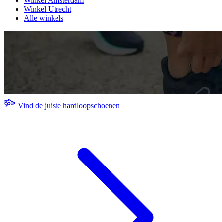
Winkel Amsterdam
Winkel Utrecht
Alle winkels
Vind de juiste hardloopschoenen