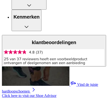
Kenmerken
klantbeoordelingen
4.8
(37)
4.8
van
25 van 37 reviewers heeft een voorbeeldproduct
5
ontvangen of deelgenomen aan een aanbieding
sterren,
gemiddelde
scorewaarde.
Read
37
Vind de juiste
Reviews.
Dezelfde
hardloopschoenen
paginalink.
Click here to visit our
Shoe Advisor