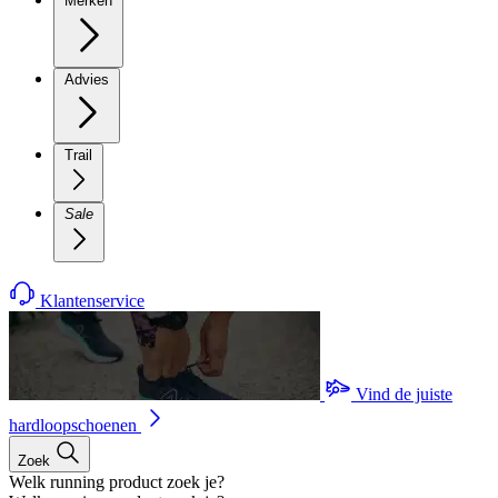
Merken
Advies
Trail
Sale
Klantenservice
Vind de juiste
hardloopschoenen
Zoek
Welk running product zoek je?