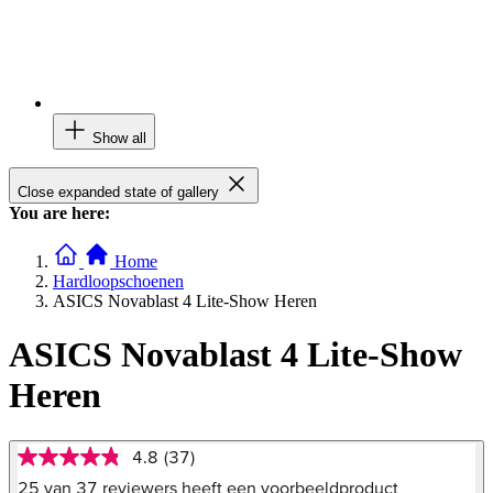
Show all
Close expanded state of gallery
You are here:
Home
Hardloopschoenen
ASICS Novablast 4 Lite-Show Heren
ASICS Novablast 4 Lite-Show
Heren
4.8
(37)
4.8
van
25 van 37 reviewers heeft een voorbeeldproduct