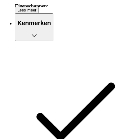
Eigenschappen:
Lees meer
Elastisch breiwerk voor een subtiel gedoseerde
Kenmerken
compressie volgens medische richtlijnen
Uitsparing bij de achillespees ter bescherming tegen
druk en wrijving
Zachte polstering bij de voetzool en wreef voor meer
comfort
Ademende hightech microvezels
Duurzame compressiesokken