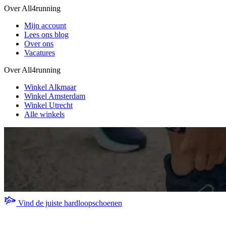
Over All4running
Mijn account
Lees ons blog
Over ons
Vacatures
Over All4running
Winkel Alkmaar
Winkel Amsterdam
Winkel Utrecht
Alle winkels
Vind de juiste hardloopschoenen