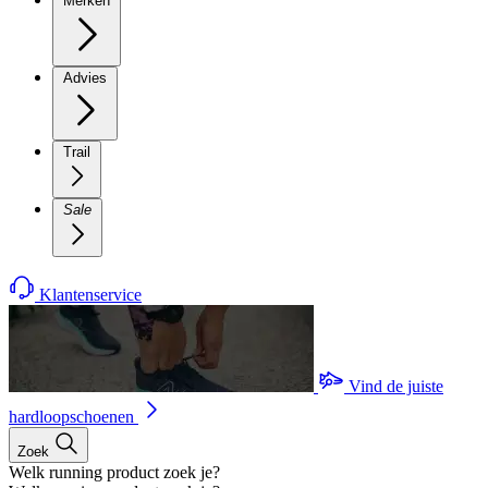
Merken
Advies
Trail
Sale
Klantenservice
Vind de juiste
hardloopschoenen
Zoek
Welk running product zoek je?