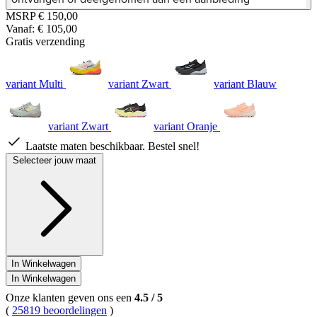
sterren,
MSRP
€ 150,00
gemiddelde
Vanaf:
€ 105,00
scorewaarde.
Read
Gratis verzending
92
Reviews.
Dezelfde
variant Multi
variant Zwart
variant Blauw
paginalink.
variant Zwart
variant Oranje
Laatste maten beschikbaar. Bestel snel!
Selecteer jouw maat
In Winkelwagen
In Winkelwagen
Onze klanten geven ons een
4.5
/
5
(
25819 beoordelingen
)