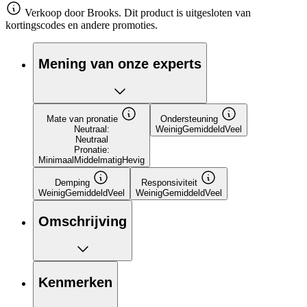
Verkoop door Brooks. Dit product is uitgesloten van
kortingscodes en andere promoties.
Mening van onze experts
Mate van pronatie
Ondersteuning
Neutraal:
Weinig
Gemiddeld
Veel
Neutraal
Pronatie:
Minimaal
Middelmatig
Hevig
Demping
Responsiviteit
Weinig
Gemiddeld
Veel
Weinig
Gemiddeld
Veel
Omschrijving
Kenmerken