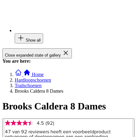
Show all
Close expanded state of gallery
You are here:
Home
Hardloopschoenen
Trailschoenen
Brooks Caldera 8 Dames
Brooks Caldera 8 Dames
4.5
(92)
4.5
van
47 van 92 reviewers heeft een voorbeeldproduct
5
ontvangen of deelgenomen aan een aanbieding