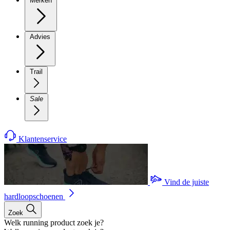
Merken
Advies
Trail
Sale
Klantenservice
Vind de juiste
hardloopschoenen
Zoek
Welk running product zoek je?