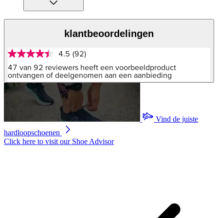
klantbeoordelingen
4.5
(92)
4.5
van
47 van 92 reviewers heeft een voorbeeldproduct
5
ontvangen of deelgenomen aan een aanbieding
sterren,
gemiddelde
scorewaarde.
Read
92
Vind de juiste
Reviews.
Dezelfde
hardloopschoenen
paginalink.
Click here to visit our
Shoe Advisor