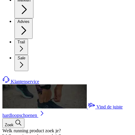
Merken
Advies
Trail
Sale
Klantenservice
Vind de juiste
hardloopschoenen
Zoek
Welk running product zoek je?