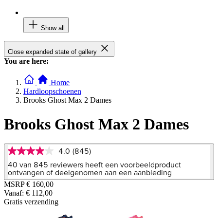
Show all
Close expanded state of gallery
You are here:
Home
Hardloopschoenen
Brooks Ghost Max 2 Dames
Brooks Ghost Max 2 Dames
4.0
(845)
4.0
van
40 van 845 reviewers heeft een voorbeeldproduct
5
ontvangen of deelgenomen aan een aanbieding
sterren,
MSRP
€ 160,00
gemiddelde
Vanaf:
€ 112,00
scorewaarde.
Read
Gratis verzending
845
Reviews.