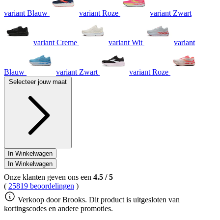
Dezelfde
variant Blauw
variant Roze
variant Zwart
paginalink.
variant Creme
variant Wit
variant
Blauw
variant Zwart
variant Roze
Selecteer jouw maat
In Winkelwagen
In Winkelwagen
Onze klanten geven ons een
4.5
/
5
(
25819 beoordelingen
)
Verkoop door Brooks. Dit product is uitgesloten van
kortingscodes en andere promoties.