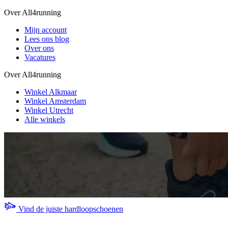
Over All4running
Mijn account
Lees ons blog
Over ons
Vacatures
Over All4running
Winkel Alkmaar
Winkel Amsterdam
Winkel Utrecht
Alle winkels
Vind de juiste hardloopschoenen