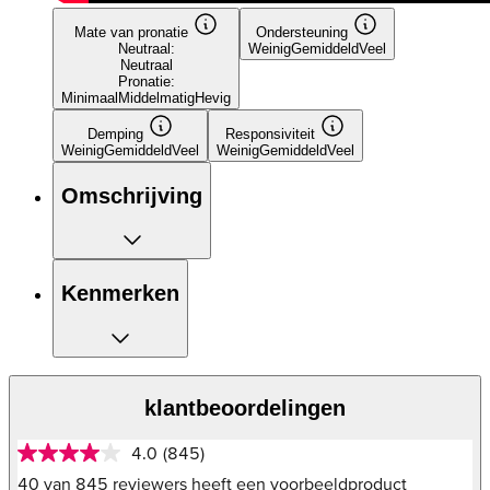
Mate van pronatie
Ondersteuning
Neutraal:
Weinig
Gemiddeld
Veel
Neutraal
Pronatie:
Minimaal
Middelmatig
Hevig
Demping
Responsiviteit
Weinig
Gemiddeld
Veel
Weinig
Gemiddeld
Veel
Omschrijving
Kenmerken
klantbeoordelingen
4.0
(845)
4.0
van
40 van 845 reviewers heeft een voorbeeldproduct