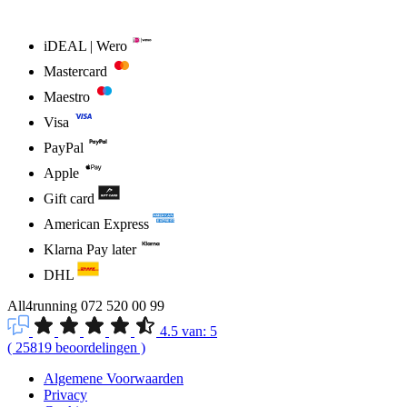
iDEAL | Wero
Mastercard
Maestro
Visa
PayPal
Apple
Gift card
American Express
Klarna Pay later
DHL
All4running
072 520 00 99
4.5
van:
5
(
25819
beoordelingen
)
Algemene Voorwaarden
Privacy