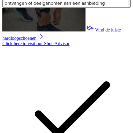
5
ontvangen of deelgenomen aan een aanbieding
sterren,
gemiddelde
scorewaarde.
Read
845
Vind de juiste
Reviews.
Dezelfde
hardloopschoenen
paginalink.
Click here to visit our
Shoe Advisor