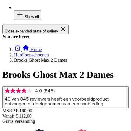
Show all
Close expanded state of gallery
You are here:
Home
Hardloopschoenen
Brooks Ghost Max 2 Dames
Brooks Ghost Max 2 Dames
4.0
(845)
4.0
van
40 van 845 reviewers heeft een voorbeeldproduct
5
ontvangen of deelgenomen aan een aanbieding
sterren,
MSRP
€ 160,00
gemiddelde
Vanaf:
€ 112,00
scorewaarde.
Read
Gratis verzending
845
Reviews.