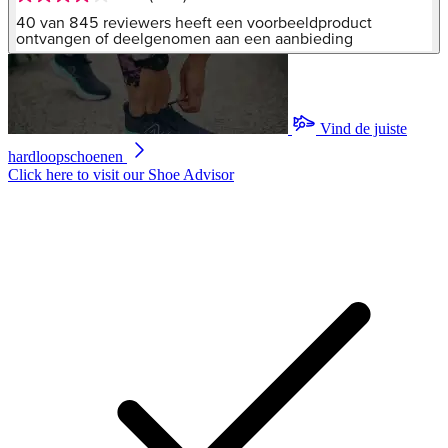
4.0
van
40 van 845 reviewers heeft een voorbeeldproduct
5
ontvangen of deelgenomen aan een aanbieding
sterren,
gemiddelde
scorewaarde.
Read
845
Vind de juiste
Reviews.
Dezelfde
hardloopschoenen
paginalink.
Click here to visit our
Shoe Advisor