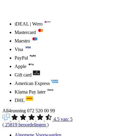
iDEAL | Wero
Mastercard
Maestro
Visa
PayPal
Apple
Gift card
American Express
Klarna Pay later
DHL
All4running
072 520 00 99
4.5
van:
5
(
25819
beoordelingen
)
Algemene Voorwaarden