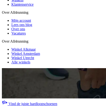
Winkels
Klantenservice
Over All4running
Mijn account
Lees ons blog
Over ons
Vacatures
Over All4running
Winkel Alkmaar
Winkel Amsterdam
Winkel Utrecht
Alle winkels
Vind de juiste hardloopschoenen