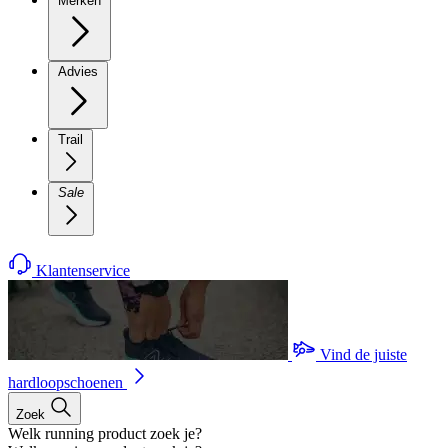
Merken
Advies
Trail
Sale
Klantenservice
Vind de juiste
hardloopschoenen
Zoek
Welk running product zoek je?