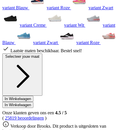
Dezelfde
variant Blauw
variant Roze
variant Zwart
paginalink.
variant Creme
variant Wit
variant
Blauw
variant Zwart
variant Roze
Laatste maten beschikbaar. Bestel snel!
Selecteer jouw maat
In Winkelwagen
In Winkelwagen
Onze klanten geven ons een
4.5
/
5
(
25819 beoordelingen
)
Verkoop door Brooks. Dit product is uitgesloten van