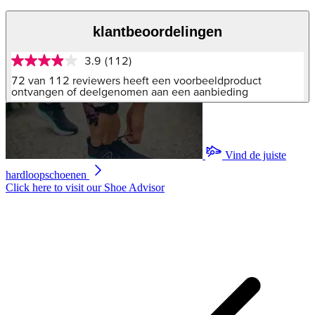
klantbeoordelingen
3.9
(112)
3.9
van
72 van 112 reviewers heeft een voorbeeldproduct
5
ontvangen of deelgenomen aan een aanbieding
sterren,
gemiddelde
scorewaarde.
Read
112
Vind de juiste
Reviews.
Dezelfde
hardloopschoenen
paginalink.
Click here to visit our
Shoe Advisor