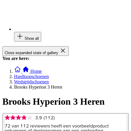
Show all
Close expanded state of gallery
You are here:
Home
Hardloopschoenen
Wedstrijdschoenen
Brooks Hyperion 3 Heren
Brooks Hyperion 3 Heren
3.9
(112)
3.9
van
72 van 112 reviewers heeft een voorbeeldproduct
5
ontvangen of deelgenomen aan een aanbieding