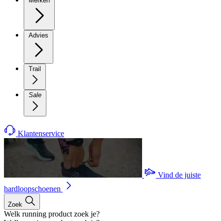
Merken
Advies
Trail
Sale
Klantenservice
Vind de juiste
hardloopschoenen
Zoek
Welk running product zoek je?