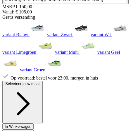
sterren,
MSRP
€ 150,00
gemiddelde
Vanaf:
€ 105,00
scorewaarde.
Read
Gratis verzending
112
Reviews.
Dezelfde
variant Blauw
variant Zwart
variant Wit
paginalink.
variant Limegroen
variant Multi
variant Geel
variant Groen
Op voorraad:
bestel voor 23:00, morgen in huis
Selecteer jouw maat
In Winkelwagen