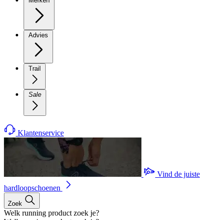
Merken
Advies
Trail
Sale
Klantenservice
Vind de juiste
hardloopschoenen
Zoek
Welk running product zoek je?