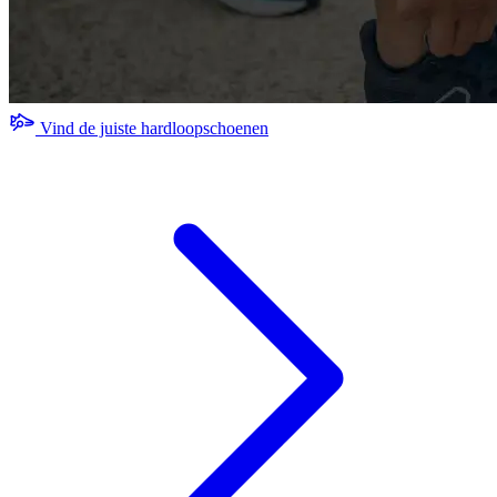
Vind de juiste hardloopschoenen