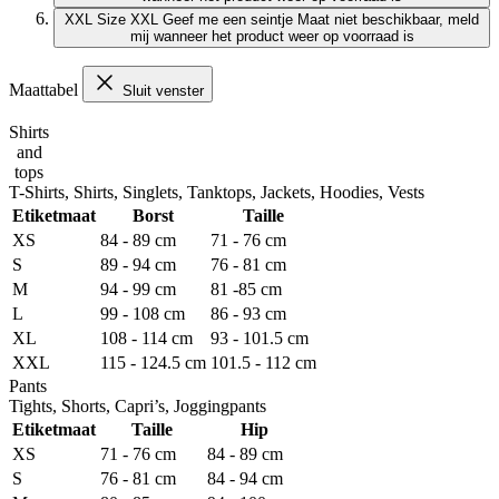
XXL
Size XXL
Geef me een seintje
Maat niet beschikbaar, meld
mij wanneer het product weer op voorraad is
Maattabel
Sluit venster
Shirts
and
tops
T-Shirts, Shirts, Singlets, Tanktops, Jackets, Hoodies, Vests
Etiketmaat
Borst
Taille
XS
84 - 89 cm
71 - 76 cm
S
89 - 94 cm
76 - 81 cm
M
94 - 99 cm
81 -85 cm
L
99 - 108 cm
86 - 93 cm
XL
108 - 114 cm
93 - 101.5 cm
XXL
115 - 124.5 cm
101.5 - 112 cm
Pants
Tights, Shorts, Capri’s, Joggingpants
Etiketmaat
Taille
Hip
XS
71 - 76 cm
84 - 89 cm
S
76 - 81 cm
84 - 94 cm