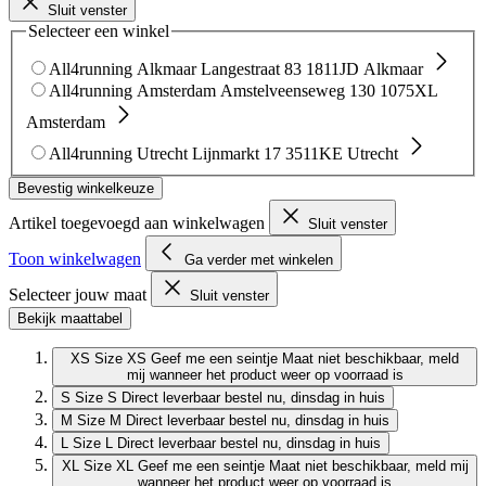
Sluit venster
Selecteer een winkel
All4running Alkmaar
Langestraat 83
1811JD Alkmaar
All4running Amsterdam
Amstelveenseweg 130
1075XL
Amsterdam
All4running Utrecht
Lijnmarkt 17
3511KE Utrecht
Bevestig winkelkeuze
Artikel toegevoegd aan winkelwagen
Sluit venster
Toon winkelwagen
Ga verder met winkelen
Selecteer jouw maat
Sluit venster
Bekijk maattabel
XS
Size XS
Geef me een seintje
Maat niet beschikbaar, meld
mij wanneer het product weer op voorraad is
S
Size S
Direct leverbaar
bestel nu, dinsdag in huis
M
Size M
Direct leverbaar
bestel nu, dinsdag in huis
L
Size L
Direct leverbaar
bestel nu, dinsdag in huis
XL
Size XL
Geef me een seintje
Maat niet beschikbaar, meld mij
wanneer het product weer op voorraad is