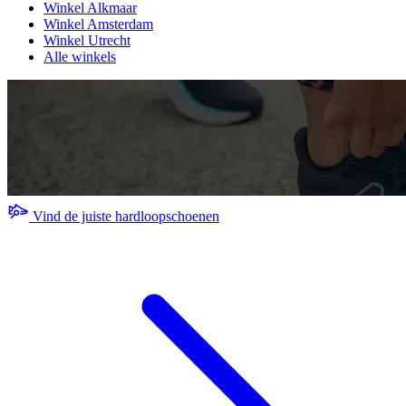
Winkel Alkmaar
Winkel Amsterdam
Winkel Utrecht
Alle winkels
Vind de juiste hardloopschoenen