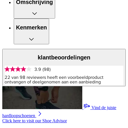
Omschrijving
Kenmerken
klantbeoordelingen
3.9
(98)
3.9
van
22 van 98 reviewers heeft een voorbeeldproduct
5
ontvangen of deelgenomen aan een aanbieding
sterren,
gemiddelde
scorewaarde.
Read
98
Vind de juiste
Reviews.
Dezelfde
hardloopschoenen
paginalink.
Click here to visit our
Shoe Advisor