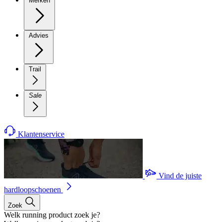
Merken
Advies
Trail
Sale
Klantenservice
Vind de juiste
hardloopschoenen
Zoek
Welk running product zoek je?