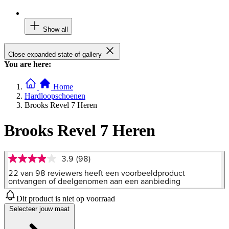
Show all
Close expanded state of gallery
You are here:
Home
Hardloopschoenen
Brooks Revel 7 Heren
Brooks Revel 7 Heren
3.9
(98)
3.9
van
22 van 98 reviewers heeft een voorbeeldproduct
5
ontvangen of deelgenomen aan een aanbieding
sterren,
gemiddelde
Dit product is niet op voorraad
scorewaarde.
Selecteer jouw maat
Read
98
Reviews.