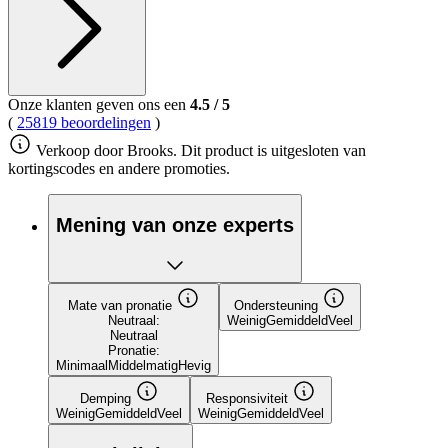
Dezelfde
paginalink.
Onze klanten geven ons een
4.5
/
5
(
25819 beoordelingen
)
Verkoop door Brooks. Dit product is uitgesloten van
kortingscodes en andere promoties.
Mening van onze experts
Mate van pronatie
Ondersteuning
Neutraal:
Weinig
Gemiddeld
Veel
Neutraal
Pronatie:
Minimaal
Middelmatig
Hevig
Demping
Responsiviteit
Weinig
Gemiddeld
Veel
Weinig
Gemiddeld
Veel