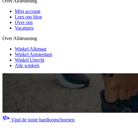
Over All4running
Mijn account
Lees ons blog
Over ons
Vacatures
Over All4running
Winkel Alkmaar
Winkel Amsterdam
Winkel Utrecht
Alle winkels
Vind de juiste hardloopschoenen