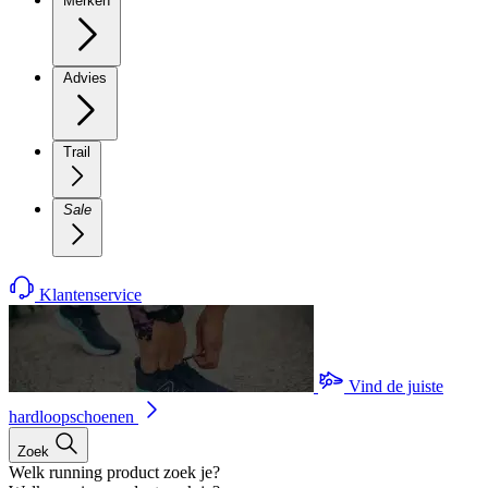
Merken
Advies
Trail
Sale
Klantenservice
Vind de juiste
hardloopschoenen
Zoek
Welk running product zoek je?