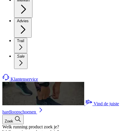
Merken
Advies
Trail
Sale
Klantenservice
Vind de juiste
hardloopschoenen
Zoek
Welk running product zoek je?