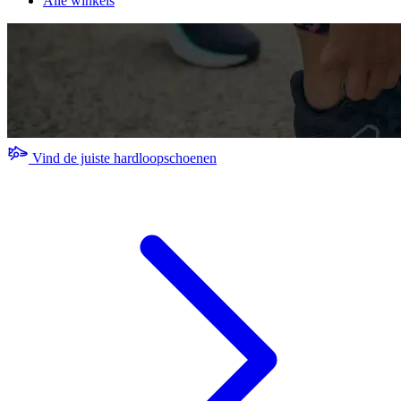
Alle winkels
Vind de juiste hardloopschoenen