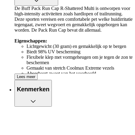
De Buff Pack Run Cap R-Shattered Multi is ontworpen voor
high-intensity activiteiten zoals hardlopen of trailrunning.
Deze sporten vereisen een comfortabele pet welke huidirritatie
tegengaat, zweet wegvoert en gemakkelijk opgeborgen kan
worden. De Pack Run Cap bevat dit allemaal.
Eigenschappen:
Lichtgewicht (30 gram) en gemakkelijk op te bergen
Biedt 98% UV bescherming
Flexibele klep met vormgeheugen om je tegen de zon te
beschermen
Gemaakt van stretch Coolmax Extreme vezels
Absorbeert zweet van het voorhoofd
Lees meer
Naden zijn met elastische binding technologie
verbonden, hierdoor is de cap naadloos en heeft het een
Kenmerken
goede pasvorm
Polygiene® behandeling, voorkomt vervelende geurtjes
naadloos en heeft een optimale pasvorm
Sneldrogende stof