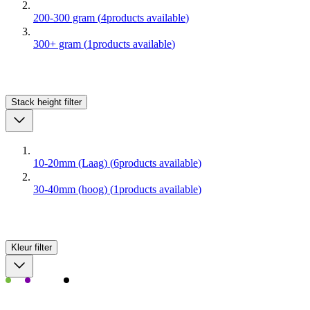
200-300 gram
(
4
products available
)
300+ gram
(
1
products available
)
Stack height
filter
10-20mm (Laag)
(
6
products available
)
30-40mm (hoog)
(
1
products available
)
Kleur
filter