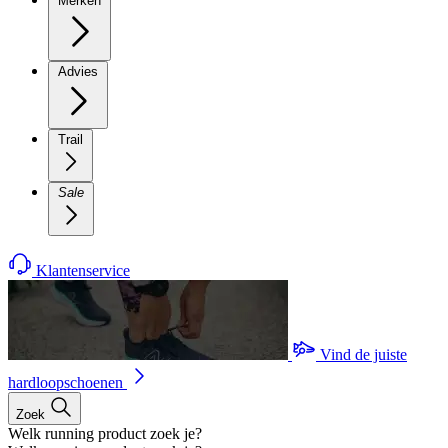
Merken
Advies
Trail
Sale
Klantenservice
Vind de juiste
hardloopschoenen
Zoek
Welk running product zoek je?