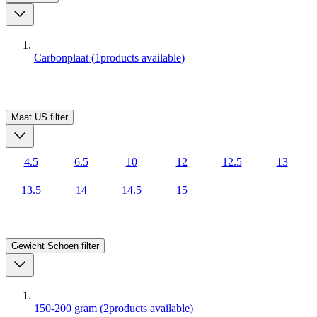
Carbonplaat
(
1
products available
)
Maat US
filter
4.5
6.5
10
12
12.5
13
13.5
14
14.5
15
Gewicht Schoen
filter
150-200 gram
(
2
products available
)