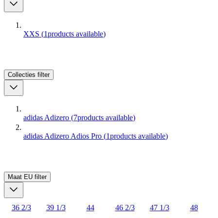
XXS
(
1
products available
)
Collecties
filter
adidas Adizero
(
7
products available
)
adidas Adizero Adios Pro
(
1
products available
)
Maat EU
filter
36 2/3
39 1/3
44
46 2/3
47 1/3
48