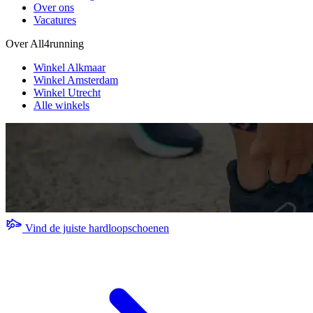
Over ons
Vacatures
Over All4running
Winkel Alkmaar
Winkel Amsterdam
Winkel Utrecht
Alle winkels
Vind de juiste hardloopschoenen