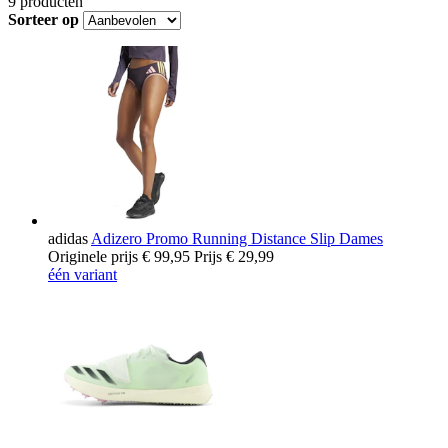
9
producten
Sorteer op
adidas
Adizero Promo Running Distance Slip Dames
Originele prijs
€ 99,95
Prijs
€ 29,99
één variant