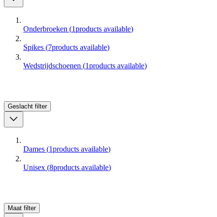
Onderbroeken
(
1
products available
)
Spikes
(
7
products available
)
Wedstrijdschoenen
(
1
products available
)
Geslacht
filter
Dames
(
1
products available
)
Unisex
(
8
products available
)
Maat
filter