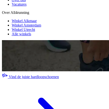
Vacatures
Over All4running
Winkel Alkmaar
Winkel Amsterdam
Winkel Utrecht
Alle winkels
Vind de juiste hardloopschoenen