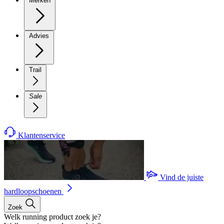
Merken
Advies
Trail
Sale
Klantenservice
Vind de juiste
hardloopschoenen
Zoek
Welk running product zoek je?