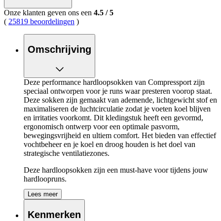
Onze klanten geven ons een
4.5
/
5
(
25819 beoordelingen
)
Omschrijving
Deze performance hardloopsokken van Compressport zijn
speciaal ontworpen voor je runs waar presteren voorop staat.
Deze sokken zijn gemaakt van ademende, lichtgewicht stof en
maximaliseren de luchtcirculatie zodat je voeten koel blijven
en irritaties voorkomt. Dit kledingstuk heeft een gevormd,
ergonomisch ontwerp voor een optimale pasvorm,
bewegingsvrijheid en ultiem comfort. Het bieden van effectief
vochtbeheer en je koel en droog houden is het doel van
strategische ventilatiezones.
Deze hardloopsokken zijn een must-have voor tijdens jouw
hardloopruns.
Lees meer
De kenmerken van de Compressport Pro
Racing Socks V4.0 Run Low op een rijtje:
Kenmerken