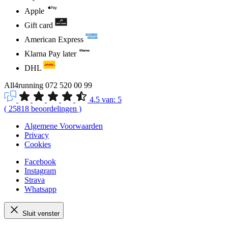
Apple
Gift card
American Express
Klarna Pay later
DHL
All4running
072 520 00 99
4.5
van:
5
(
25818
beoordelingen
)
Algemene Voorwaarden
Privacy
Cookies
Facebook
Instagram
Strava
Whatsapp
Sluit venster