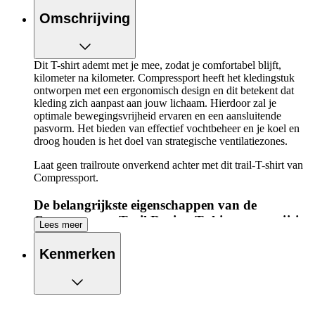
Omschrijving
Dit T-shirt ademt met je mee, zodat je comfortabel blijft,
kilometer na kilometer. Compressport heeft het kledingstuk
ontworpen met een ergonomisch design en dit betekent dat
kleding zich aanpast aan jouw lichaam. Hierdoor zal je
optimale bewegingsvrijheid ervaren en een aansluitende
pasvorm. Het bieden van effectief vochtbeheer en je koel en
droog houden is het doel van strategische ventilatiezones.
Laat geen trailroute onverkend achter met dit trail-T-shirt van
Compressport.
De belangrijkste eigenschappen van de
Compressport Trail Racing T-shirt op een rijtje:
Lees meer
Shirt voor maximaal comfort en ademend vermogen
Kenmerken
Ergonomisch design past zich aan naar je lichaam voor
optimaal comfort
Strategische ventilatiezones om je koel en droog te
houden
Raglanmouwen voor optimale bewegingsvrijheid