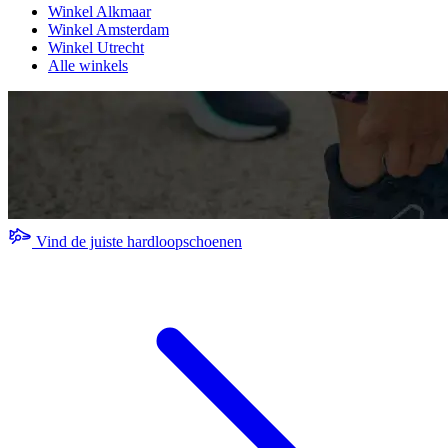
Winkel Alkmaar
Winkel Amsterdam
Winkel Utrecht
Alle winkels
Vind de juiste hardloopschoenen