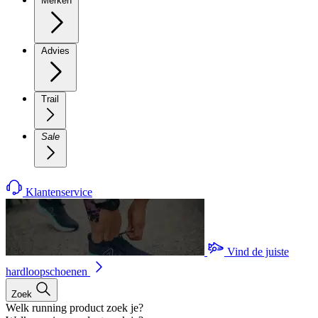
Merken
Advies
Trail
Sale
Klantenservice
Vind de juiste
hardloopschoenen
Zoek
Welk running product zoek je?