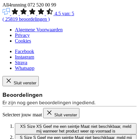
All4running
072 520 00 99
4.5
van:
5
(
25819
beoordelingen
)
Algemene Voorwaarden
Privacy
Cookies
Facebook
Instagram
Strava
Whatsapp
Sluit venster
Selecteer jouw maat
Sluit venster
XS
Size XS
Geef me een seintje
Maat niet beschikbaar, meld
mij wanneer het product weer op voorraad is
S
Size S
Geef me een seintje
Maat niet beschikbaar, meld mij