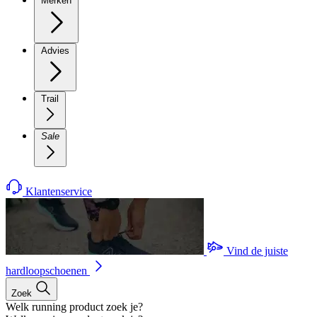
Merken
Advies
Trail
Sale
Klantenservice
Vind de juiste
hardloopschoenen
Zoek
Welk running product zoek je?