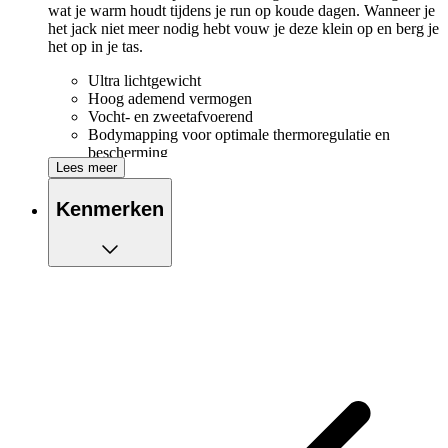
wat je warm houdt tijdens je run op koude dagen. Wanneer je
het jack niet meer nodig hebt vouw je deze klein op en berg je
het op in je tas.
Ultra lichtgewicht
Hoog ademend vermogen
Vocht- en zweetafvoerend
Bodymapping voor optimale thermoregulatie en
bescherming
Lees meer
Wind- en waterdicht membraan bij de schouders en
voorkant
Kenmerken
Lasergesneden gaatjes voor extra ventilatie
Ventilatiepanelen op de rug en borst voor extra
ventilatie en luchtcirculatie
4-Way stretch voor optimale bewegingsvrijheid
Vaste capuchon met hoge kraag voor extra warmte
Onderste gedeelte is voorzien van isolatie
Duimgaten voor extra warmte aan de onderarmen en
handen
Langere achterkant voor extra bedekking
Reflecterende elementen