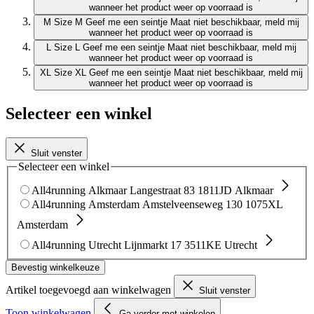
wanneer het product weer op voorraad is
M
Size M
Geef me een seintje
Maat niet beschikbaar, meld mij
wanneer het product weer op voorraad is
L
Size L
Geef me een seintje
Maat niet beschikbaar, meld mij
wanneer het product weer op voorraad is
XL
Size XL
Geef me een seintje
Maat niet beschikbaar, meld mij
wanneer het product weer op voorraad is
Selecteer een winkel
Sluit venster
Selecteer een winkel
All4running Alkmaar
Langestraat 83
1811JD Alkmaar
All4running Amsterdam
Amstelveenseweg 130
1075XL
Amsterdam
All4running Utrecht
Lijnmarkt 17
3511KE Utrecht
Bevestig winkelkeuze
Artikel toegevoegd aan winkelwagen
Sluit venster
Toon winkelwagen
Ga verder met winkelen