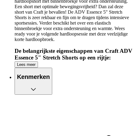
hardloopshort met binnenbroekje voor extra ondersteuning.
Een short met optimale bewegingsvrijheid? Dan zal deze
short van Craft je bevallen! De ADV Essence 5" Stretch
Shorts is zeer rekbaar en fijn om te dragen tijdens intensieve
sportsessies. Verder beschikt het over een elastisch
binnenbroekje voor extra ondersteuning en warmte. Wees
ready voor je volgende hardloopsessie met deze veelzijdige
korte hardloopbroek.
De belangrijkste eigenschappen van Craft ADV
Essence 5" Stretch Shorts op een rijtje:
Lees meer
Een short met veel stretch
Zakje met rits aan de achterkant van de tailleband
Kenmerken
Zijsplitten voor extra bewegingsvrijheid
Reflecterende elementen voor extra zichtbaarheid
Elastisch binnenbroekje voor de juiste ondersteuning
Binnenbeenlengte: 5 Inch = ca. 13 cm