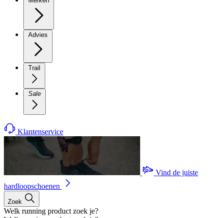
Merken
Advies
Trail
Sale
Klantenservice
Vind de juiste
hardloopschoenen
Zoek
Welk running product zoek je?