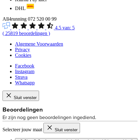
DHL
All4running
072 520 00 99
4.5
van:
5
(
25819
beoordelingen
)
Algemene Voorwaarden
Privacy
Cookies
Facebook
Instagram
Strava
Whatsapp
Sluit venster
Selecteer jouw maat
Sluit venster