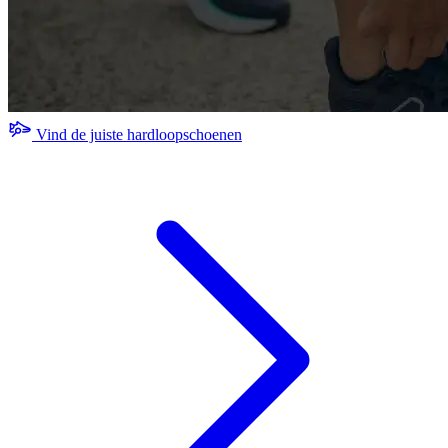
Vind de juiste hardloopschoenen