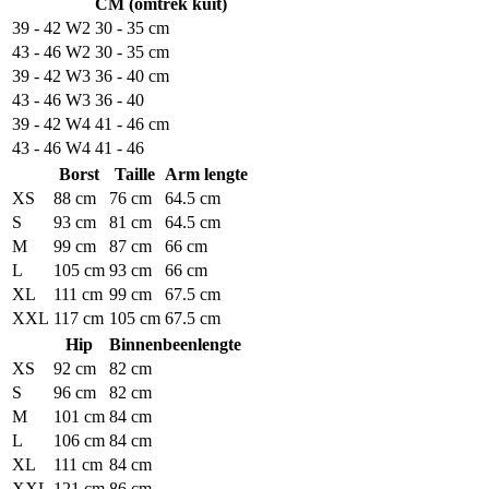
CM (omtrek kuit)
39 - 42
W2
30 - 35 cm
43 - 46
W2
30 - 35 cm
39 - 42
W3
36 - 40 cm
43 - 46
W3
36 - 40
39 - 42
W4
41 - 46 cm
43 - 46
W4
41 - 46
Borst
Taille
Arm lengte
XS
88 cm
76 cm
64.5 cm
S
93 cm
81 cm
64.5 cm
M
99 cm
87 cm
66 cm
L
105 cm
93 cm
66 cm
XL
111 cm
99 cm
67.5 cm
XXL
117 cm
105 cm
67.5 cm
Hip
Binnenbeenlengte
XS
92 cm
82 cm
S
96 cm
82 cm
M
101 cm
84 cm
L
106 cm
84 cm
XL
111 cm
84 cm
XXL
121 cm
86 cm