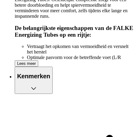
betere doorbloeding en helpt spiervermoeidheid te
verminderen voor meer comfort, zelfs tijdens elke lange en
inspannende runs.
De belangrijkste eigenschappen van de FALKE
Energizing Tubes op een rijtje:
Vertraagt het opkomen van vermoeidheid en versnelt
het herstel
Optimale pasvorm voor de betreffende voet (L/R
pasvorm)
Lees meer
Sokhoogte: net onder de kuit
Gemaakt van gerecycled polyester
Kenmerken
1-pack