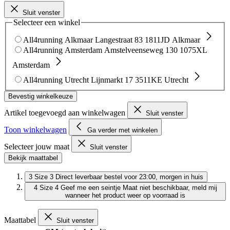
Sluit venster
Selecteer een winkel
All4running Alkmaar
Langestraat 83
1811JD Alkmaar
All4running Amsterdam
Amstelveenseweg 130
1075XL
Amsterdam
All4running Utrecht
Lijnmarkt 17
3511KE Utrecht
Bevestig winkelkeuze
Artikel toegevoegd aan winkelwagen
Sluit venster
Toon winkelwagen
Ga verder met winkelen
Selecteer jouw maat
Sluit venster
Bekijk maattabel
3
Size 3
Direct leverbaar
bestel voor 23:00, morgen in huis
4
Size 4
Geef me een seintje
Maat niet beschikbaar, meld mij
wanneer het product weer op voorraad is
Maattabel
Sluit venster