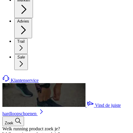
Merken
Advies
Trail
Sale
Klantenservice
Vind de juiste
hardloopschoenen
Zoek
Welk running product zoek je?