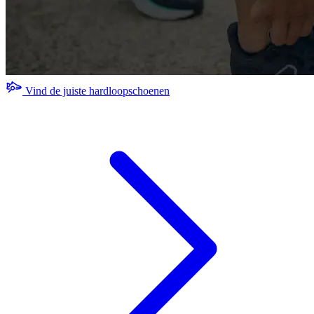
Vind de juiste hardloopschoenen