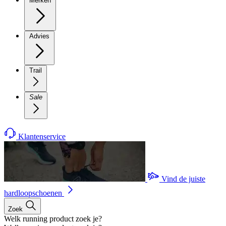
Merken
Advies
Trail
Sale
Klantenservice
Vind de juiste
hardloopschoenen
Zoek
Welk running product zoek je?