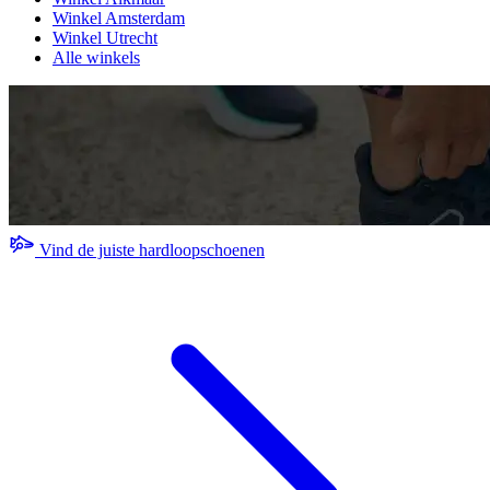
Winkel Amsterdam
Winkel Utrecht
Alle winkels
Vind de juiste hardloopschoenen