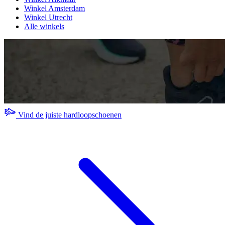
Winkel Amsterdam
Winkel Utrecht
Alle winkels
Vind de juiste hardloopschoenen