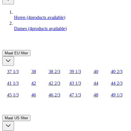
Heren
(
4
products available
)
Dames
(
4
products available
)
Maat EU
filter
37 1/3
38
38 2/3
39 1/3
40
40 2/3
41 1/3
42
42 2/3
43 1/3
44
44 2/3
45 1/3
46
46 2/3
47 1/3
48
49 1/3
Maat US
filter