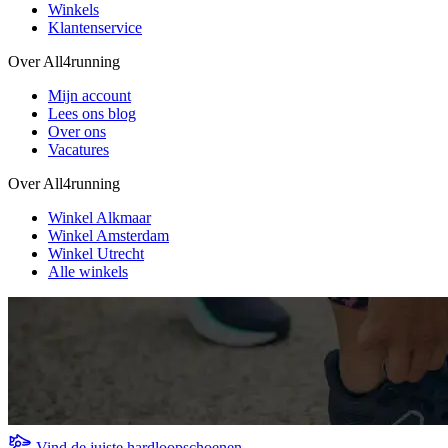
Winkels
Klantenservice
Over All4running
Mijn account
Lees ons blog
Over ons
Vacatures
Over All4running
Winkel Alkmaar
Winkel Amsterdam
Winkel Utrecht
Alle winkels
Vind de juiste hardloopschoenen