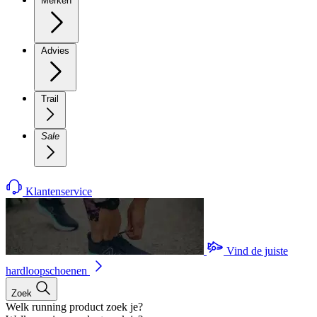
Merken
Advies
Trail
Sale
Klantenservice
Vind de juiste
hardloopschoenen
Zoek
Welk running product zoek je?