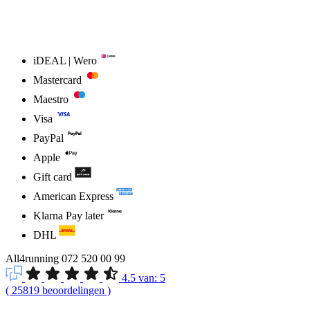
iDEAL | Wero
Mastercard
Maestro
Visa
PayPal
Apple
Gift card
American Express
Klarna Pay later
DHL
All4running
072 520 00 99
4.5
van:
5
(
25819
beoordelingen
)