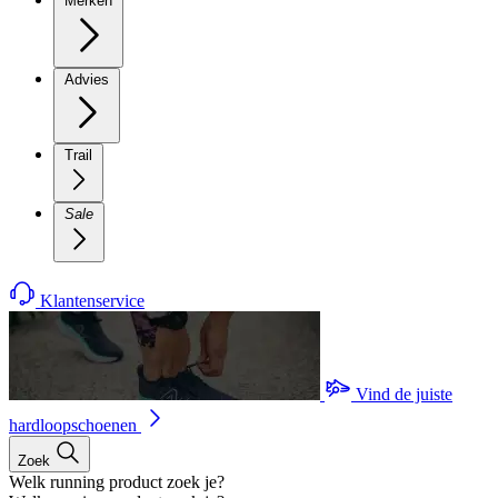
Merken
Advies
Trail
Sale
Klantenservice
Vind de juiste
hardloopschoenen
Zoek
Welk running product zoek je?