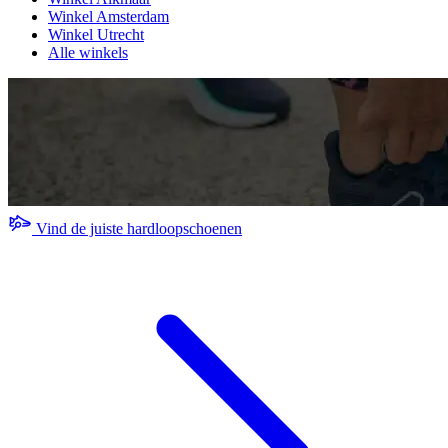
Winkel Amsterdam
Winkel Utrecht
Alle winkels
Vind de juiste hardloopschoenen