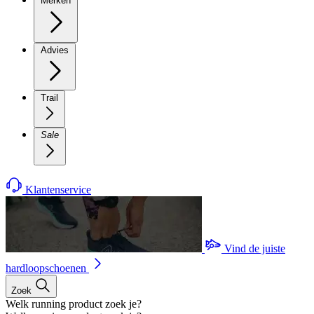
Merken
Advies
Trail
Sale
Klantenservice
Vind de juiste
hardloopschoenen
Zoek
Welk running product zoek je?