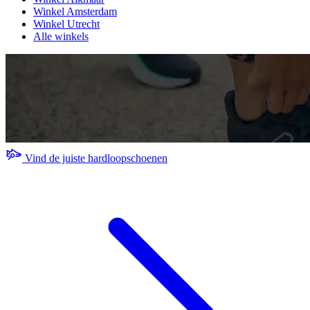
Winkel Amsterdam
Winkel Utrecht
Alle winkels
Vind de juiste hardloopschoenen