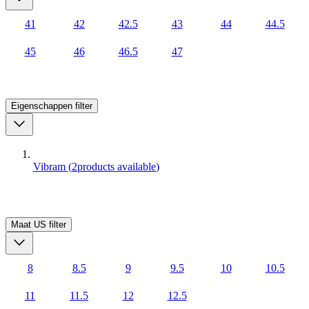
41
42
42.5
43
44
44.5
45
46
46.5
47
Eigenschappen
filter
Vibram
(
2
products available
)
Maat US
filter
8
8.5
9
9.5
10
10.5
11
11.5
12
12.5