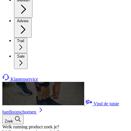
Merken
Advies
Trail
Sale
Klantenservice
Vind de juiste
hardloopschoenen
Zoek
Welk running product zoek je?