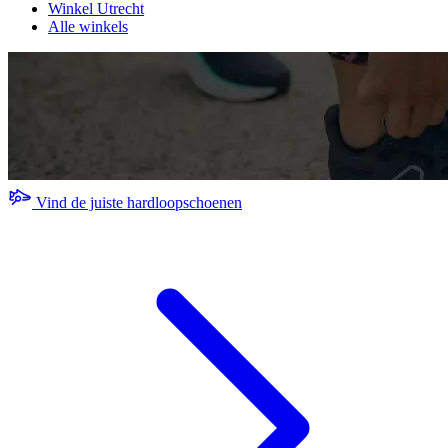
Winkel Utrecht
Alle winkels
Vind de juiste hardloopschoenen