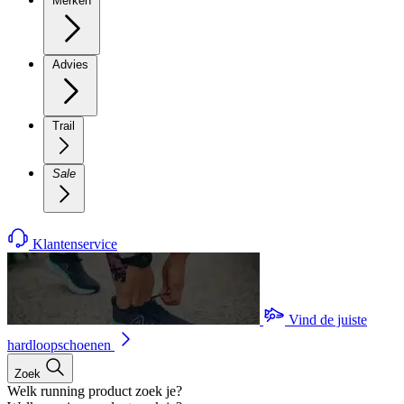
Merken
Advies
Trail
Sale
Klantenservice
Vind de juiste
hardloopschoenen
Zoek
Welk running product zoek je?