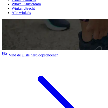
Winkel Amsterdam
Winkel Utrecht
Alle winkels
Vind de juiste hardloopschoenen