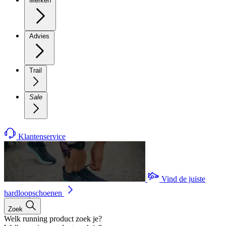
Merken
Advies
Trail
Sale
Klantenservice
Vind de juiste
hardloopschoenen
Zoek
Welk running product zoek je?