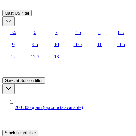
Maat US
filter
5.5
6
7
7.5
8
8.5
9
9.5
10
10.5
11
11.5
12
12.5
13
Gewicht Schoen
filter
200-300 gram
(
6
products available
)
Stack height
filter