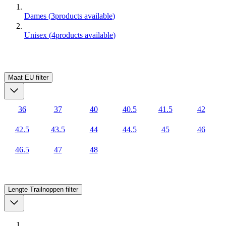
Dames
(
3
products available
)
Unisex
(
4
products available
)
Maat EU
filter
36
37
40
40.5
41.5
42
42.5
43.5
44
44.5
45
46
46.5
47
48
Lengte Trailnoppen
filter