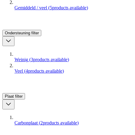
Gemiddeld / veel
(
5
products available
)
Ondersteuning
filter
Weinig
(
3
products available
)
Veel
(
4
products available
)
Plaat
filter
Carbonplaat
(
2
products available
)