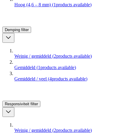
Hoog (4,6 – 8 mm)
(
1
products available
)
Demping
filter
Weinig / gemiddeld
(
2
products available
)
Gemiddeld
(
1
products available
)
Gemiddeld / veel
(
4
products available
)
Responsiviteit
filter
Weinig / gemiddeld
(
2
products available
)