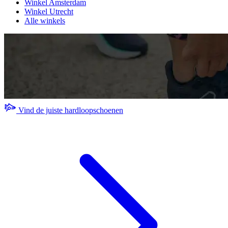
Winkel Amsterdam
Winkel Utrecht
Alle winkels
Vind de juiste hardloopschoenen