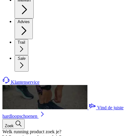
Merken
Advies
Trail
Sale
Klantenservice
Vind de juiste
hardloopschoenen
Zoek
Welk running product zoek je?