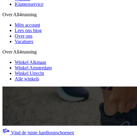
Klantenservice
Over All4running
Mijn account
Lees ons blog
Over ons
Vacatures
Over All4running
Winkel Alkmaar
Winkel Amsterdam
Winkel Utrecht
Alle winkels
Vind de juiste hardloopschoenen