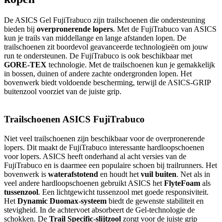
De ASICS Gel FujiTrabuco zijn trailschoenen die ondersteuning
bieden bij
overpronerende lopers
. Met de FujiTrabuco van ASICS
kun je trails van middellange en lange afstanden lopen. De
trailschoenen zit boordevol geavanceerde technologieën om jouw
run te ondersteunen. De FujiTrabuco is ook beschikbaar met
GORE-TEX
technologie. Met de trailschoenen kun je gemakkelijk
in bossen, duinen of andere zachte ondergronden lopen. Het
bovenwerk biedt voldoende bescherming, terwijl de ASICS-GRIP
buitenzool voorziet van de juiste grip.
Trailschoenen ASICS FujiTrabuco
Niet veel trailschoenen zijn beschikbaar voor de overpronerende
lopers. Dit maakt de FujiTrabuco interessante hardloopschoenen
voor lopers. ASICS heeft onderhand al acht versies van de
FujiTrabuco en is daarmee een populaire schoen bij trailrunners. Het
bovenwerk is
waterafstotend
en houdt het
vuil
buiten
. Net als in
veel andere hardloopschoenen gebruikt ASICS het
FlyteFoam
als
tussenzool
. Een lichtgewicht tussenzool met goede responsiviteit.
Het
Dynamic
Duomax
-
systeem
biedt de gewenste stabiliteit en
stevigheid. In de achtervoet absorbeert de Gel-technologie de
schokken. De
Trail
Specific
-
slijtzool
zorgt voor de juiste grip