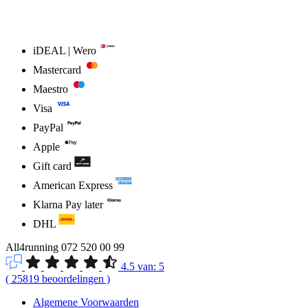
iDEAL | Wero
Mastercard
Maestro
Visa
PayPal
Apple
Gift card
American Express
Klarna Pay later
DHL
All4running
072 520 00 99
4.5
van:
5
(
25819
beoordelingen
)
Algemene Voorwaarden