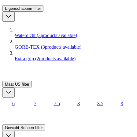
Eigenschappen
filter
Waterdicht
(
3
products available
)
GORE-TEX
(
3
products available
)
Extra grip
(
2
products available
)
Maat US
filter
6
7
7.5
8
8.5
9
Gewicht Schoen
filter