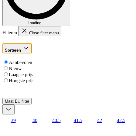
Loading...
Filteren
Close filter menu
Sorteren
Aanbevolen
Nieuw
Laagste prijs
Hoogste prijs
Maat EU
filter
39
40
40.5
41.5
42
42.5