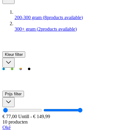
200-300 gram
(
8
products available
)
300+ gram
(
2
products available
)
Kleur
filter
Prijs
filter
€ 77,00
Untill
-
€ 149,99
10 producten
Oké