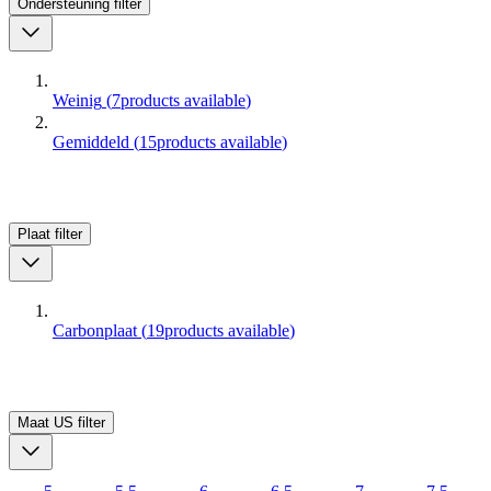
Ondersteuning
filter
Weinig
(
7
products available
)
Gemiddeld
(
15
products available
)
Plaat
filter
Carbonplaat
(
19
products available
)
Maat US
filter