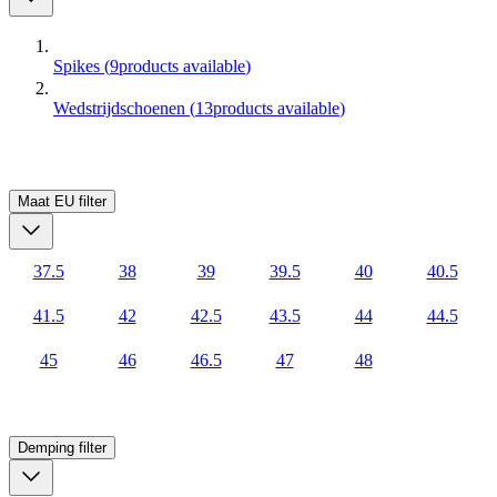
Spikes
(
9
products available
)
Wedstrijdschoenen
(
13
products available
)
Maat EU
filter
37.5
38
39
39.5
40
40.5
41.5
42
42.5
43.5
44
44.5
45
46
46.5
47
48
Demping
filter