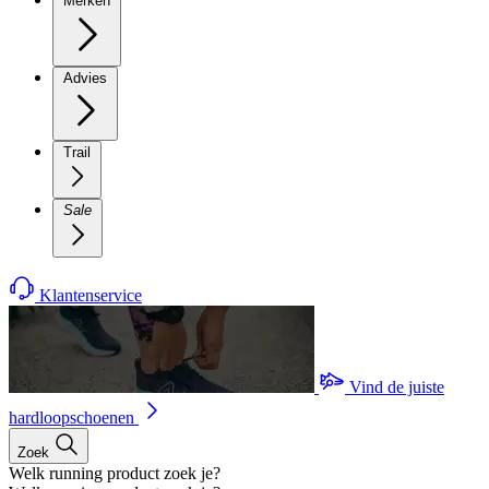
Merken
Advies
Trail
Sale
Klantenservice
Vind de juiste
hardloopschoenen
Zoek
Welk running product zoek je?