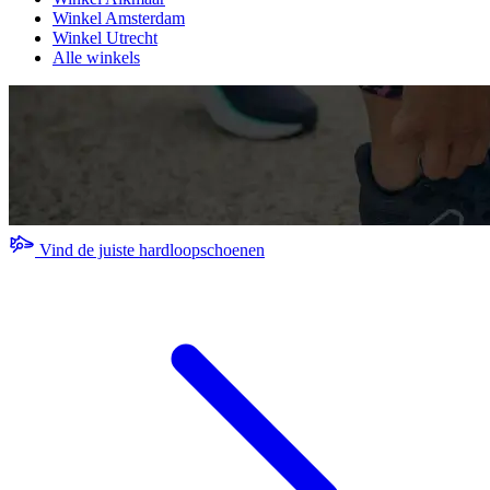
Winkel Amsterdam
Winkel Utrecht
Alle winkels
Vind de juiste hardloopschoenen