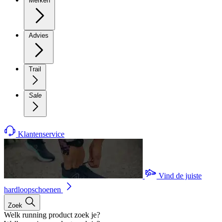
Merken
Advies
Trail
Sale
Klantenservice
Vind de juiste
hardloopschoenen
Zoek
Welk running product zoek je?