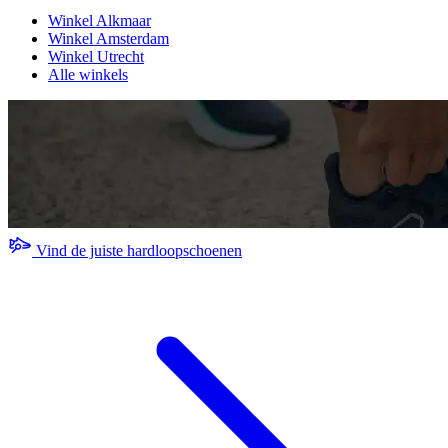
Winkel Alkmaar
Winkel Amsterdam
Winkel Utrecht
Alle winkels
Vind de juiste hardloopschoenen