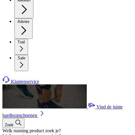
Merken
Advies
Trail
Sale
Klantenservice
Vind de juiste
hardloopschoenen
Zoek
Welk running product zoek je?