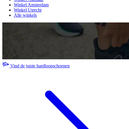
Winkel Amsterdam
Winkel Utrecht
Alle winkels
Vind de juiste hardloopschoenen