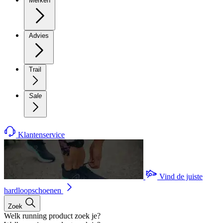
Merken
Advies
Trail
Sale
Klantenservice
Vind de juiste
hardloopschoenen
Zoek
Welk running product zoek je?