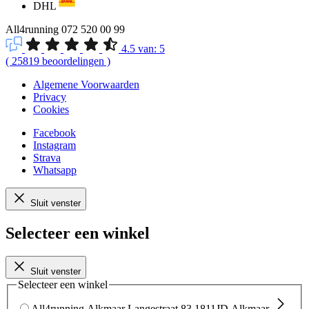
DHL
All4running
072 520 00 99
4.5
van:
5
(
25819
beoordelingen
)
Algemene Voorwaarden
Privacy
Cookies
Facebook
Instagram
Strava
Whatsapp
Sluit venster
Selecteer een winkel
Sluit venster
Selecteer een winkel
All4running Alkmaar
Langestraat 83
1811JD Alkmaar