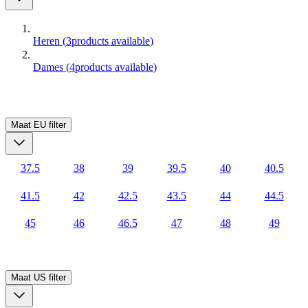
Heren
(
3
products available
)
Dames
(
4
products available
)
Maat EU
filter
37.5
38
39
39.5
40
40.5
41.5
42
42.5
43.5
44
44.5
45
46
46.5
47
48
49
Maat US
filter