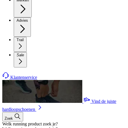
Merken
Advies
Trail
Sale
Klantenservice
Vind de juiste
hardloopschoenen
Zoek
Welk running product zoek je?