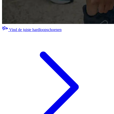
Vind de juiste hardloopschoenen