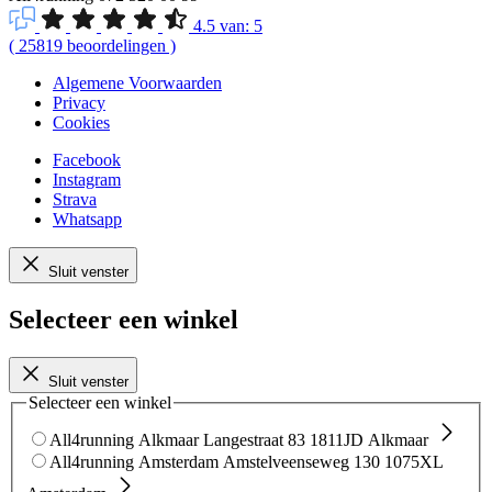
4.5
van:
5
(
25819
beoordelingen
)
Algemene Voorwaarden
Privacy
Cookies
Facebook
Instagram
Strava
Whatsapp
Sluit venster
Selecteer een winkel
Sluit venster
Selecteer een winkel
All4running Alkmaar
Langestraat 83
1811JD Alkmaar
All4running Amsterdam
Amstelveenseweg 130
1075XL