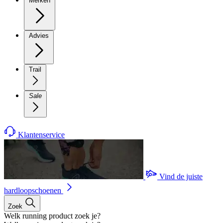
Merken
Advies
Trail
Sale
Klantenservice
Vind de juiste
hardloopschoenen
Zoek
Welk running product zoek je?