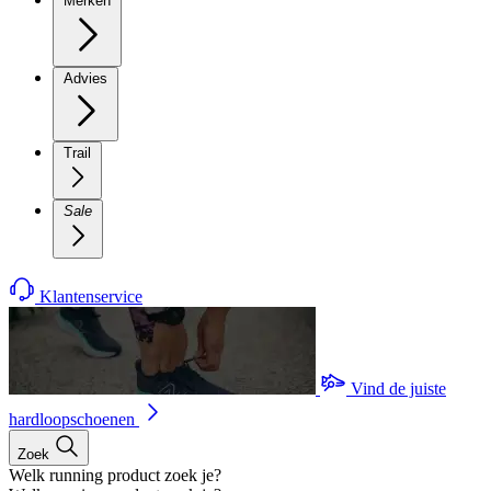
Merken
Advies
Trail
Sale
Klantenservice
Vind de juiste
hardloopschoenen
Zoek
Welk running product zoek je?