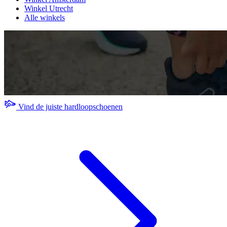
Winkel Utrecht
Alle winkels
Vind de juiste hardloopschoenen