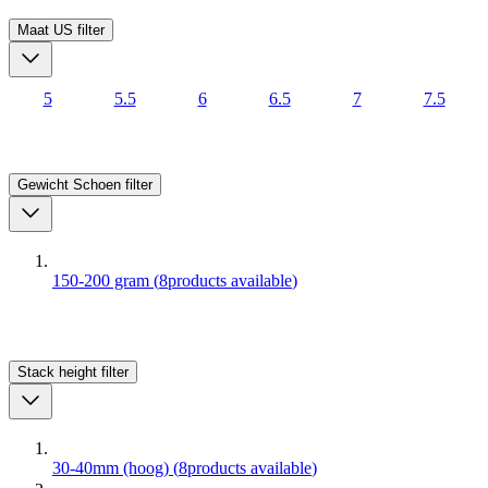
Maat US
filter
5
5.5
6
6.5
7
7.5
Gewicht Schoen
filter
150-200 gram
(
8
products available
)
Stack height
filter
30-40mm (hoog)
(
8
products available
)