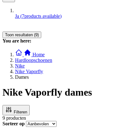
Ja
(
7
products available
)
Toon resultaten (9)
You are here:
Home
Hardloopschoenen
Nike
Nike Vaporfly
Dames
Nike Vaporfly dames
Filteren
9
producten
Sorteer op