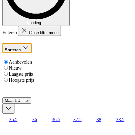
Loading...
Filteren
Close filter menu
Sorteren
Aanbevolen
Nieuw
Laagste prijs
Hoogste prijs
Maat EU
filter
35.5
36
36.5
37.5
38
38.5