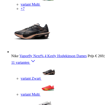
variant Multi
+7
Nike
Vaporfly Next% 4 Keely Hodgkinson Dames
Prijs
€ 269,
11 varianten
variant Zwart
variant Multi