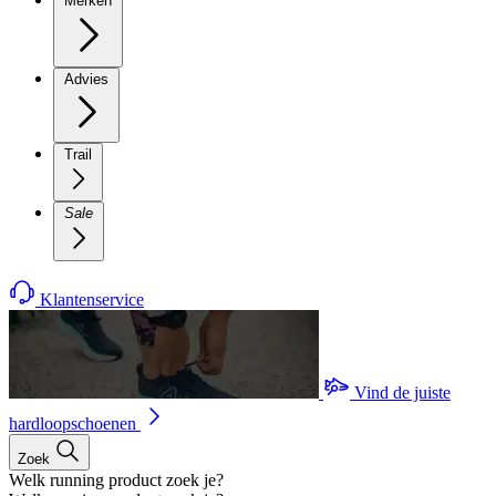
Merken
Advies
Trail
Sale
Klantenservice
Vind de juiste
hardloopschoenen
Zoek
Welk running product zoek je?