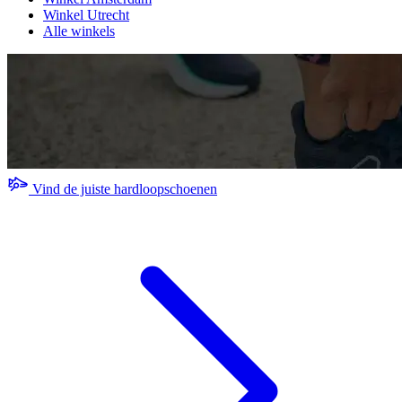
Winkel Utrecht
Alle winkels
Vind de juiste hardloopschoenen