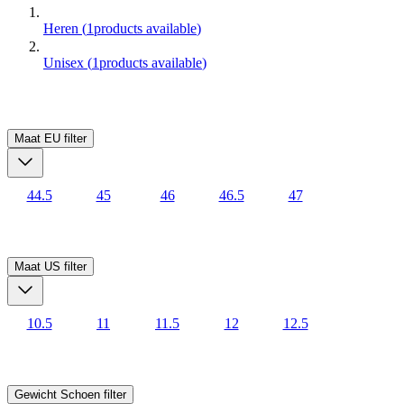
Heren
(
1
products available
)
Unisex
(
1
products available
)
Maat EU
filter
44.5
45
46
46.5
47
Maat US
filter
10.5
11
11.5
12
12.5
Gewicht Schoen
filter