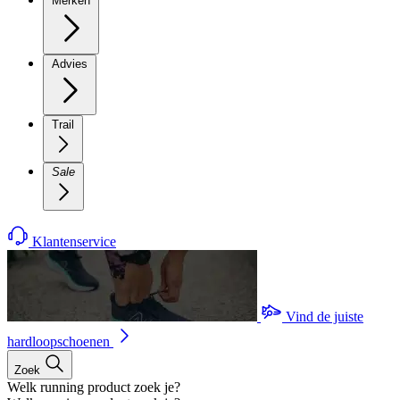
Merken
Advies
Trail
Sale
Klantenservice
Vind de juiste
hardloopschoenen
Zoek
Welk running product zoek je?