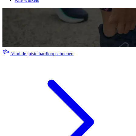
Alle winkels
Vind de juiste hardloopschoenen