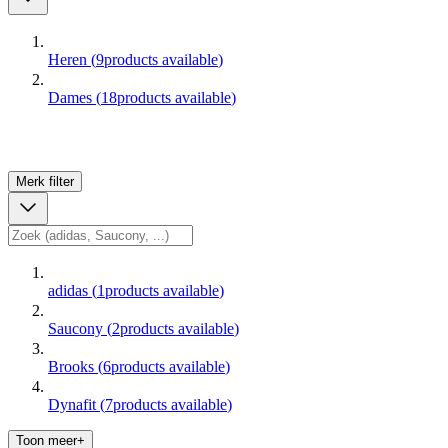
Heren
(
9
products available
)
Dames
(
18
products available
)
Merk
filter
adidas
(
1
products available
)
Saucony
(
2
products available
)
Brooks
(
6
products available
)
Dynafit
(
7
products available
)
Toon meer+