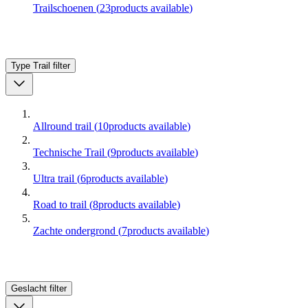
Trailschoenen
(
23
products available
)
Type Trail
filter
Allround trail
(
10
products available
)
Technische Trail
(
9
products available
)
Ultra trail
(
6
products available
)
Road to trail
(
8
products available
)
Zachte ondergrond
(
7
products available
)
Geslacht
filter