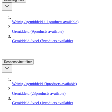
Weinig / gemiddeld
(
11
products available
)
Gemiddeld
(
9
products available
)
Gemiddeld / veel
(
7
products available
)
Responsiviteit
filter
Weinig / gemiddeld
(
3
products available
)
Gemiddeld
(
23
products available
)
Gemiddeld / veel
(
1
products available
)