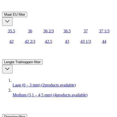
Maat EU
filter
35.5
36
36 2/3
36.5
37
37 1/3
42
42 2/3
42.5
43
43 1/3
44
Lengte Trailnoppen
filter
Laag (0 – 3 mm)
(
2
products available
)
Medium (3,1 – 4,5 mm)
(
4
products available
)
Demping
filter