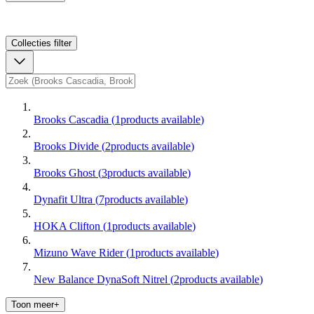
Collecties
filter
Brooks Cascadia
(
1
products available
)
Brooks Divide
(
2
products available
)
Brooks Ghost
(
3
products available
)
Dynafit Ultra
(
7
products available
)
HOKA Clifton
(
1
products available
)
Mizuno Wave Rider
(
1
products available
)
New Balance DynaSoft Nitrel
(
2
products available
)
Toon meer+