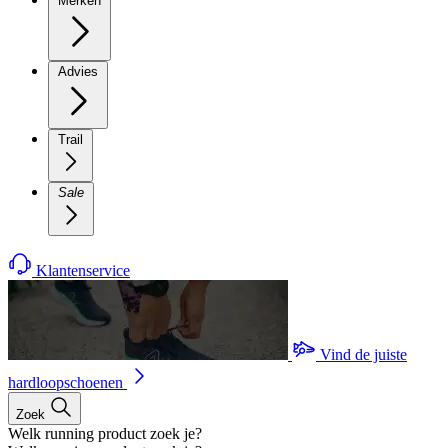
Merken
Advies
Trail
Sale
Klantenservice
Vind de juiste
hardloopschoenen
Zoek
Welk running product zoek je?