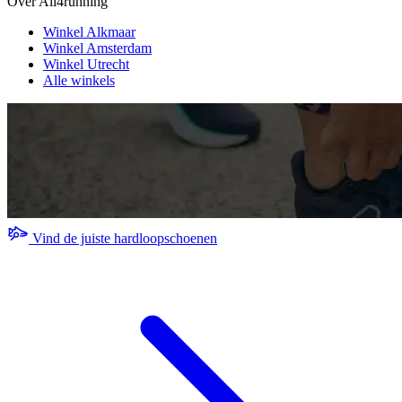
Over All4running
Winkel Alkmaar
Winkel Amsterdam
Winkel Utrecht
Alle winkels
Vind de juiste hardloopschoenen