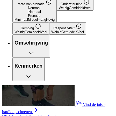
Mate van pronatie
Ondersteuning
Neutraal:
Weinig
Gemiddeld
Veel
Neutraal
Pronatie:
Minimaal
Middelmatig
Hevig
Demping
Responsiviteit
Weinig
Gemiddeld
Veel
Weinig
Gemiddeld
Veel
Omschrijving
Kenmerken
Vind de juiste
hardloopschoenen