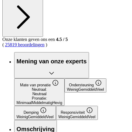
Onze klanten geven ons een
4.5
/
5
(
25819 beoordelingen
)
Mening van onze experts
Mate van pronatie
Ondersteuning
Neutraal:
Weinig
Gemiddeld
Veel
Neutraal
Pronatie:
Minimaal
Middelmatig
Hevig
Demping
Responsiviteit
Weinig
Gemiddeld
Veel
Weinig
Gemiddeld
Veel
Omschrijving