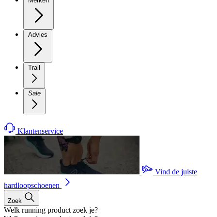
Merken
Advies
Trail
Sale
Klantenservice
Vind de juiste
hardloopschoenen
Zoek
Welk running product zoek je?