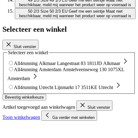
49 1/3
Size 49 1/3 EU
Geef me een seintje
Maat niet
beschikbaar, meld mij wanneer het product weer op voorraad is
50 2/3
Size 50 2/3 EU
Geef me een seintje
Maat niet
beschikbaar, meld mij wanneer het product weer op voorraad is
Selecteer een winkel
Sluit venster
Selecteer een winkel
All4running Alkmaar
Langestraat 83
1811JD Alkmaar
All4running Amsterdam
Amstelveenseweg 130
1075XL
Amsterdam
All4running Utrecht
Lijnmarkt 17
3511KE Utrecht
Bevestig winkelkeuze
Artikel toegevoegd aan winkelwagen
Sluit venster
Toon winkelwagen
Ga verder met winkelen