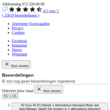
All4running
072 520 00 99
4.5
van:
5
(
25819
beoordelingen
)
Algemene Voorwaarden
Privacy
Cookies
Facebook
Instagram
Strava
Whatsapp
Sluit venster
Selecteer jouw maat
Sluit venster
EU
US
40
Size 40 EU
Bekijk 1 alternatieve kleur(en)
Maat niet
beschikbaar, bekijk het product in 1 alternatieve kleur(en)