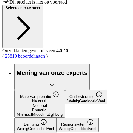
Dit product is niet op voorraad
Selecteer jouw maat
Onze klanten geven ons een
4.5
/
5
(
25819 beoordelingen
)
Mening van onze experts
Mate van pronatie
Ondersteuning
Neutraal:
Weinig
Gemiddeld
Veel
Neutraal
Pronatie:
Minimaal
Middelmatig
Hevig
Demping
Responsiviteit
Weinig
Gemiddeld
Veel
Weinig
Gemiddeld
Veel