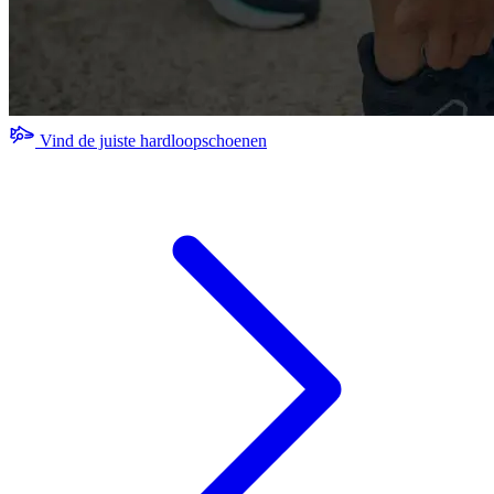
Vind de juiste hardloopschoenen