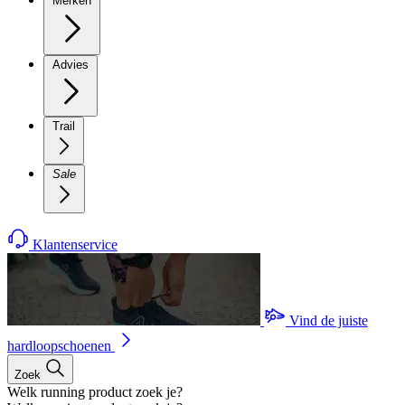
Merken
Advies
Trail
Sale
Klantenservice
Vind de juiste
hardloopschoenen
Zoek
Welk running product zoek je?