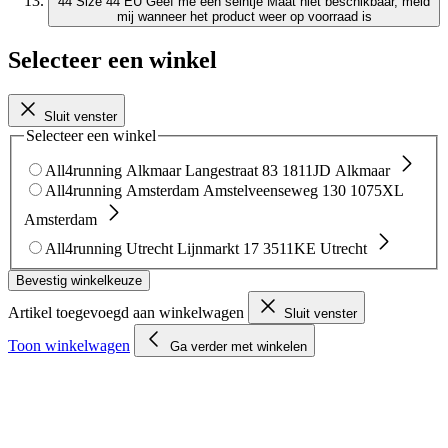
44
Size 44 EU
Geef me een seintje
Maat niet beschikbaar, meld
mij wanneer het product weer op voorraad is
Selecteer een winkel
Sluit venster
Selecteer een winkel
All4running Alkmaar
Langestraat 83
1811JD Alkmaar
All4running Amsterdam
Amstelveenseweg 130
1075XL
Amsterdam
All4running Utrecht
Lijnmarkt 17
3511KE Utrecht
Bevestig winkelkeuze
Artikel toegevoegd aan winkelwagen
Sluit venster
Toon winkelwagen
Ga verder met winkelen