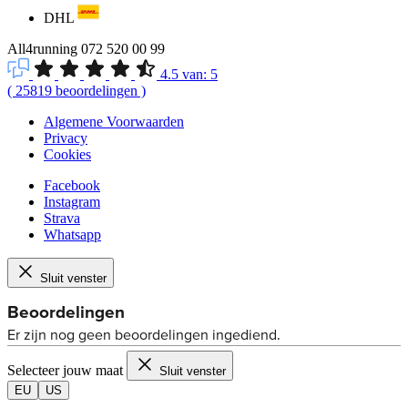
DHL
All4running
072 520 00 99
4.5
van:
5
(
25819
beoordelingen
)
Algemene Voorwaarden
Privacy
Cookies
Facebook
Instagram
Strava
Whatsapp
Sluit venster
Selecteer jouw maat
Sluit venster
EU
US