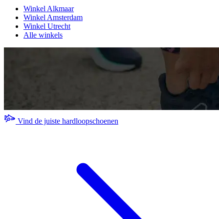
Winkel Alkmaar
Winkel Amsterdam
Winkel Utrecht
Alle winkels
Vind de juiste hardloopschoenen