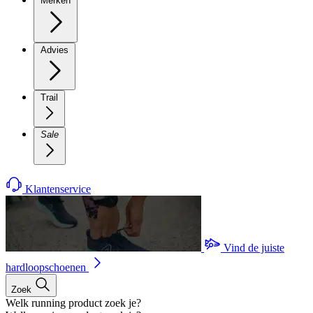
Merken
Advies
Trail
Sale
Klantenservice
Vind de juiste
hardloopschoenen
Zoek
Welk running product zoek je?