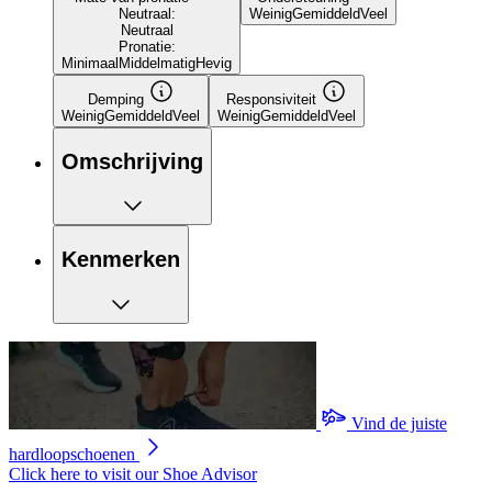
Neutraal:
Weinig
Gemiddeld
Veel
Neutraal
Pronatie:
Minimaal
Middelmatig
Hevig
Demping
Responsiviteit
Weinig
Gemiddeld
Veel
Weinig
Gemiddeld
Veel
Omschrijving
Kenmerken
Vind de juiste
hardloopschoenen
Click here to visit our
Shoe Advisor