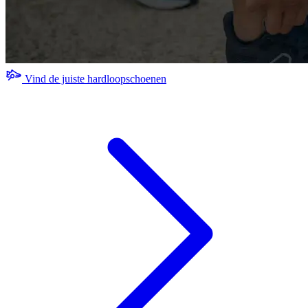
Vind de juiste hardloopschoenen