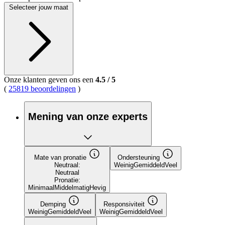
Selecteer jouw maat
Onze klanten geven ons een
4.5
/
5
(
25819 beoordelingen
)
Mening van onze experts
Mate van pronatie
Ondersteuning
Neutraal:
Weinig
Gemiddeld
Veel
Neutraal
Pronatie:
Minimaal
Middelmatig
Hevig
Demping
Responsiviteit
Weinig
Gemiddeld
Veel
Weinig
Gemiddeld
Veel