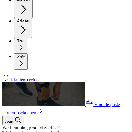
Merken
Advies
Trail
Sale
Klantenservice
Vind de juiste
hardloopschoenen
Zoek
Welk running product zoek je?