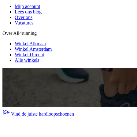
Mijn account
Lees ons blog
Over ons
Vacatures
Over All4running
Winkel Alkmaar
Winkel Amsterdam
Winkel Utrecht
Alle winkels
Vind de juiste hardloopschoenen