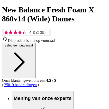
New Balance Fresh Foam X
860v14 (Wide) Dames
4.3
(205)
4.3
van
Dit product is niet op voorraad
5
Selecteer jouw maat
sterren,
gemiddelde
scorewaarde.
Read
205
Reviews.
Dezelfde
paginalink.
Onze klanten geven ons een
4.5
/
5
(
25819 beoordelingen
)
Mening van onze experts