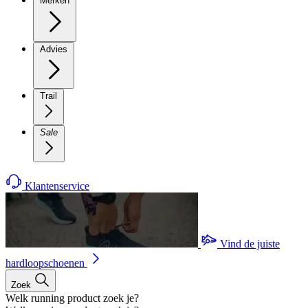
Merken
Advies
Trail
Sale
Klantenservice
Vind de juiste
hardloopschoenen
Zoek
Welk running product zoek je?