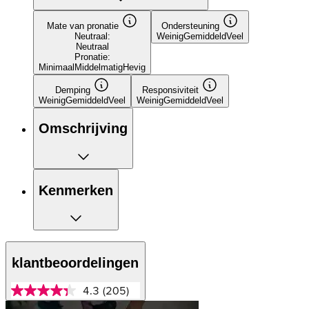
Mate van pronatie
Ondersteuning
Neutraal:
Weinig
Gemiddeld
Veel
Neutraal
Pronatie:
Minimaal
Middelmatig
Hevig
Demping
Responsiviteit
Weinig
Gemiddeld
Veel
Weinig
Gemiddeld
Veel
Omschrijving
Kenmerken
klantbeoordelingen
4.3
(205)
4.3
van