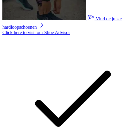
5
sterren,
gemiddelde
scorewaarde.
Vind de juiste
Read
hardloopschoenen
205
Reviews.
Click here to visit our
Shoe Advisor
Dezelfde
paginalink.