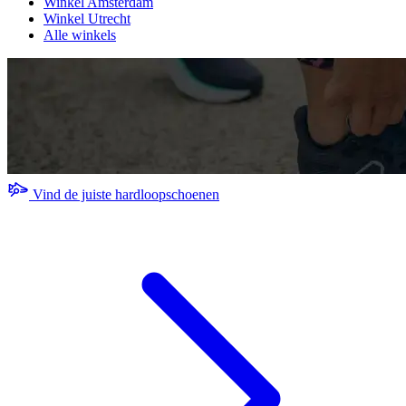
Winkel Amsterdam
Winkel Utrecht
Alle winkels
Vind de juiste hardloopschoenen