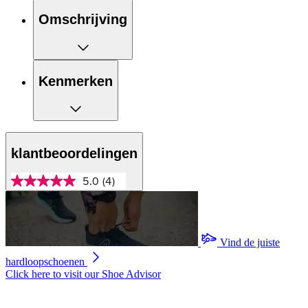
Omschrijving
Kenmerken
klantbeoordelingen
5.0
(4)
5.0
van
5
sterren,
gemiddelde
scorewaarde.
Vind de juiste
Read
hardloopschoenen
4
Reviews.
Click here to visit our
Shoe Advisor
Dezelfde
paginalink.