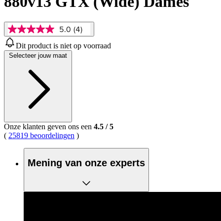
880v13 GTX (Wide) Dames
5.0
(4)
5.0
van
Dit product is niet op voorraad
5
Selecteer jouw maat
sterren,
gemiddelde
scorewaarde.
Read
4
Reviews.
Dezelfde
paginalink.
Onze klanten geven ons een
4.5
/
5
(
25819 beoordelingen
)
Mening van onze experts