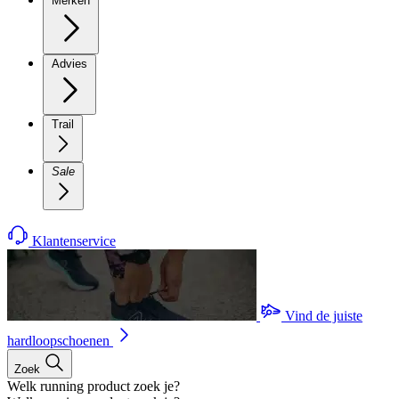
Merken
Advies
Trail
Sale
Klantenservice
Vind de juiste
hardloopschoenen
Zoek
Welk running product zoek je?