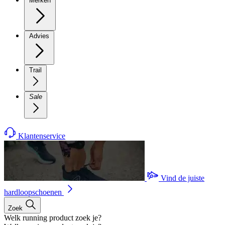
Merken
Advies
Trail
Sale
Klantenservice
Vind de juiste
hardloopschoenen
Zoek
Welk running product zoek je?