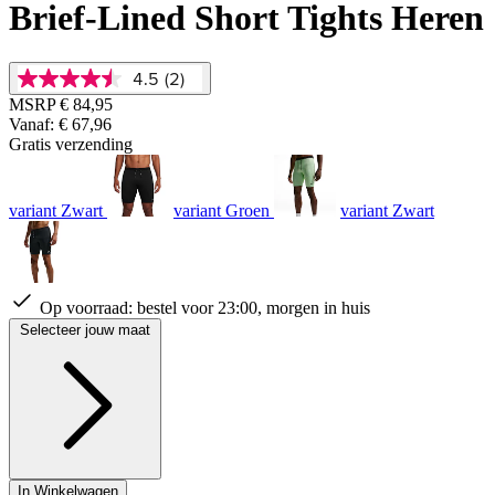
Brief-Lined Short Tights Heren
4.5
(2)
4.5
van
MSRP
€ 84,95
5
Vanaf:
€ 67,96
sterren,
Gratis verzending
gemiddelde
scorewaarde.
Read
2
variant Zwart
variant Groen
variant Zwart
Reviews.
Dezelfde
paginalink.
Op voorraad:
bestel voor 23:00, morgen in huis
Selecteer jouw maat
In Winkelwagen