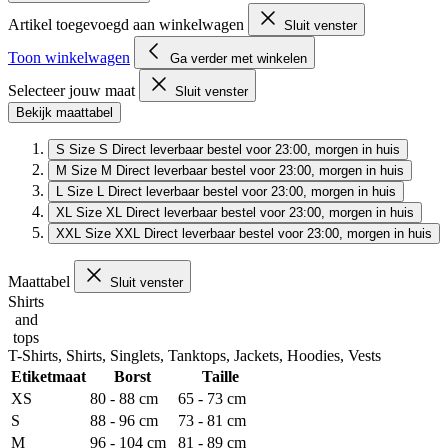
Artikel toegevoegd aan winkelwagen
Sluit venster
Toon winkelwagen
Ga verder met winkelen
Selecteer jouw maat
Sluit venster
Bekijk maattabel
S
Size S
Direct leverbaar
bestel voor 23:00, morgen in huis
M
Size M
Direct leverbaar
bestel voor 23:00, morgen in huis
L
Size L
Direct leverbaar
bestel voor 23:00, morgen in huis
XL
Size XL
Direct leverbaar
bestel voor 23:00, morgen in huis
XXL
Size XXL
Direct leverbaar
bestel voor 23:00, morgen in huis
Maattabel
Sluit venster
Shirts
and
tops
T-Shirts, Shirts, Singlets, Tanktops, Jackets, Hoodies, Vests
Etiketmaat
Borst
Taille
XS
80 - 88 cm
65 - 73 cm
S
88 - 96 cm
73 - 81 cm
M
96 - 104 cm
81 - 89 cm