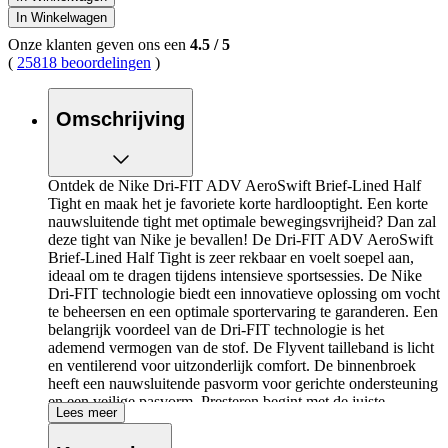
In Winkelwagen
Onze klanten geven ons een
4.5
/
5
(
25818 beoordelingen
)
Omschrijving
Ontdek de Nike Dri-FIT ADV AeroSwift Brief-Lined Half
Tight en maak het je favoriete korte hardlooptight. Een korte
nauwsluitende tight met optimale bewegingsvrijheid? Dan zal
deze tight van Nike je bevallen! De Dri-FIT ADV AeroSwift
Brief-Lined Half Tight is zeer rekbaar en voelt soepel aan,
ideaal om te dragen tijdens intensieve sportsessies. De Nike
Dri-FIT technologie biedt een innovatieve oplossing om vocht
te beheersen en een optimale sportervaring te garanderen. Een
belangrijk voordeel van de Dri-FIT technologie is het
ademend vermogen van de stof. De Flyvent tailleband is licht
en ventilerend voor uitzonderlijk comfort. De binnenbroek
heeft een nauwsluitende pasvorm voor gerichte ondersteuning
en een veilige pasvorm. Presteren begint met de juiste
Lees meer
uitrusting, de Dri-FIT ADV AeroSwift Brief-Lined Half Tight
van Nike brengt jou verder!