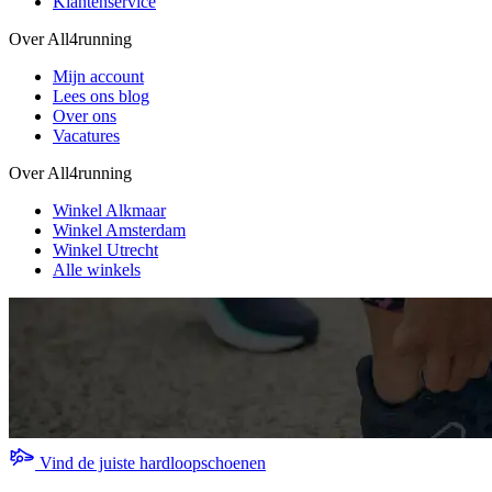
Klantenservice
Over All4running
Mijn account
Lees ons blog
Over ons
Vacatures
Over All4running
Winkel Alkmaar
Winkel Amsterdam
Winkel Utrecht
Alle winkels
Vind de juiste hardloopschoenen