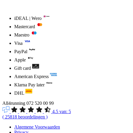
iDEAL | Wero
Mastercard
Maestro
Visa
PayPal
Apple
Gift card
American Express
Klarna Pay later
DHL
All4running
072 520 00 99
4.5
van:
5
(
25818
beoordelingen
)
Algemene Voorwaarden
Privacy