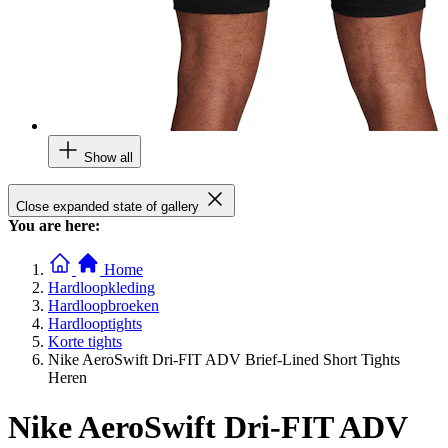
Show all
Close expanded state of gallery
You are here:
Home
Hardloopkleding
Hardloopbroeken
Hardlooptights
Korte tights
Nike AeroSwift Dri-FIT ADV Brief-Lined Short Tights
Heren
Nike AeroSwift Dri-FIT ADV