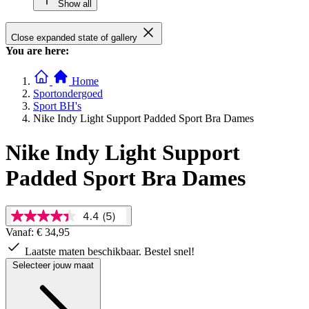
Show all
Close expanded state of gallery
You are here:
Home
Sportondergoed
Sport BH's
Nike Indy Light Support Padded Sport Bra Dames
Nike Indy Light Support
Padded Sport Bra Dames
4.4
(5)
4.4
van
Vanaf:
€ 34,95
5
Laatste maten beschikbaar. Bestel snel!
sterren,
gemiddelde
Selecteer jouw maat
scorewaarde.
Read
5