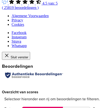
4.5
van:
5
(
25819
beoordelingen
)
Algemene Voorwaarden
Privacy
Cookies
Facebook
Instagram
Strava
Whatsapp
Sluit venster