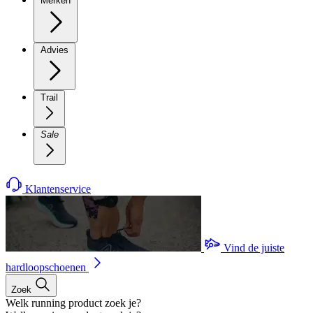
Merken
Advies
Trail
Sale
Klantenservice
Vind de juiste
hardloopschoenen
Zoek
Welk running product zoek je?