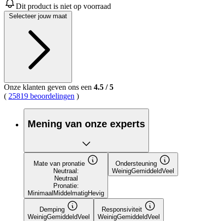
van
Dit product is niet op voorraad
5
Selecteer jouw maat
sterren,
gemiddelde
scorewaarde.
Read
8
Reviews.
Dezelfde
paginalink.
Onze klanten geven ons een
4.5
/
5
(
25819 beoordelingen
)
Mening van onze experts
Mate van pronatie
Ondersteuning
Neutraal:
Weinig
Gemiddeld
Veel
Neutraal
Pronatie:
Minimaal
Middelmatig
Hevig
Demping
Responsiviteit
Weinig
Gemiddeld
Veel
Weinig
Gemiddeld
Veel