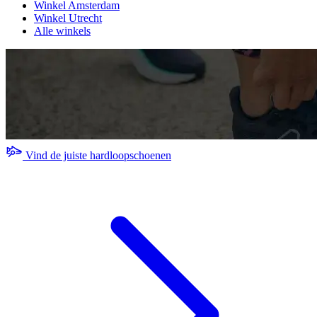
Winkel Amsterdam
Winkel Utrecht
Alle winkels
Vind de juiste hardloopschoenen