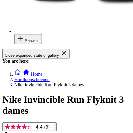
Show all
Close expanded state of gallery
You are here:
Home
Hardloopschoenen
Nike Invincible Run Flyknit 3 dames
Nike Invincible Run Flyknit 3
dames
4.4
(8)
4.4