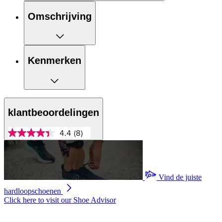
Omschrijving
Kenmerken
klantbeoordelingen
4.4
(8)
4.4
van
5
sterren,
gemiddelde
scorewaarde.
Vind de juiste
Read
hardloopschoenen
8
Reviews.
Click here to visit our
Shoe Advisor
Dezelfde
paginalink.