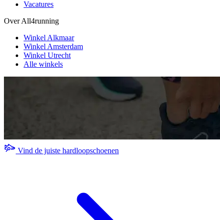
Vacatures
Over All4running
Winkel Alkmaar
Winkel Amsterdam
Winkel Utrecht
Alle winkels
Vind de juiste hardloopschoenen