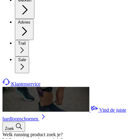
Merken
Advies
Trail
Sale
Klantenservice
Vind de juiste
hardloopschoenen
Zoek
Welk running product zoek je?