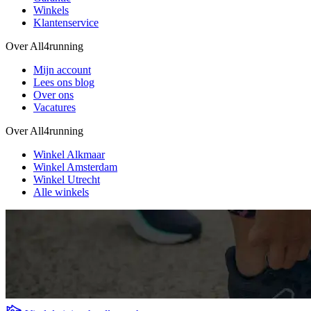
Winkels
Klantenservice
Over All4running
Mijn account
Lees ons blog
Over ons
Vacatures
Over All4running
Winkel Alkmaar
Winkel Amsterdam
Winkel Utrecht
Alle winkels