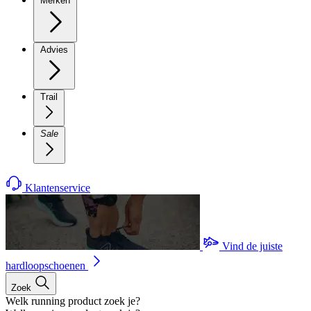
Merken
Advies
Trail
Sale
Klantenservice
Vind de juiste
hardloopschoenen
Zoek
Welk running product zoek je?