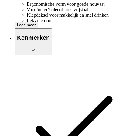
Ergonomische vorm voor goede houvast
Vacuüm geïsoleerd roestvrijstaal
Klepdeksel voor makkelijk en snel drinken
Lekvrije dop
Lees meer
Zachte vingerlus voor makkelijk dragen
Vaatwasserbestendig
Kenmerken
BPA-vrij
Krasvrij