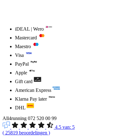
iDEAL | Wero
Mastercard
Maestro
Visa
PayPal
Apple
Gift card
American Express
Klarna Pay later
DHL
All4running
072 520 00 99
4.5
van:
5
(
25819
beoordelingen
)